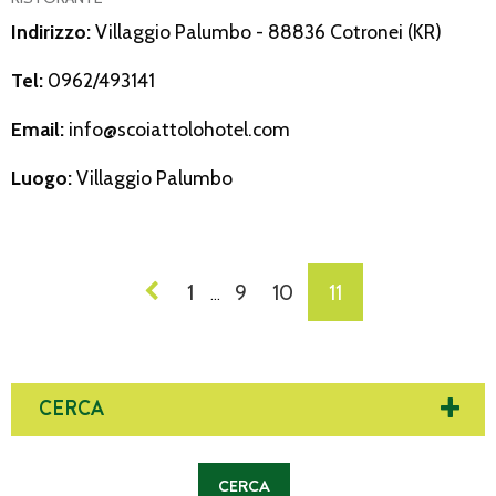
Indirizzo:
Villaggio Palumbo - 88836 Cotronei (KR)
Tel:
0962/493141
Email:
info@scoiattolohotel.com
Luogo:
Villaggio Palumbo
NAVIGAZIONE
1
9
10
11
…
DEI
POST
CERCA