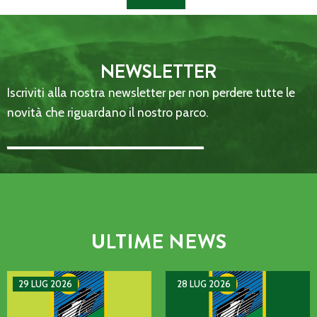
NEWSLETTER
Iscriviti alla nostra newsletter per non perdere tutte le
novità che riguardano il nostro parco.
Email Address::: (required)
ULTIME NEWS
AVVISO DI GUASTO SULLA LINEA TELEFONICA DELL’ENTE P
MANIFESTAZIONE DI INTERE
29 LUG 2026
28 LUG 2026