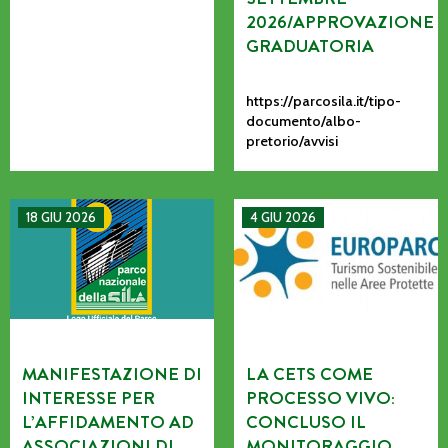
2026/APPROVAZIONE
GRADUATORIA
https://parcosila.it/tipo-
documento/albo-
pretorio/avvisi
MANIFESTAZIONE DI INTERESSE PER L’AFFIDAMENTO AD AS
La CETS come processo vivo: co
18 GIU 2026
4 GIU 2026
MANIFESTAZIONE DI
LA CETS COME
INTERESSE PER
PROCESSO VIVO:
L’AFFIDAMENTO AD
CONCLUSO IL
ASSOCIAZIONI DI
MONITORAGGIO