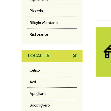
Pizzeria
Rifugio Montano
Hotel Sil
Ristorante
LOCALITÀ
Celico
Acri
Aprigliano
Bocchigliero