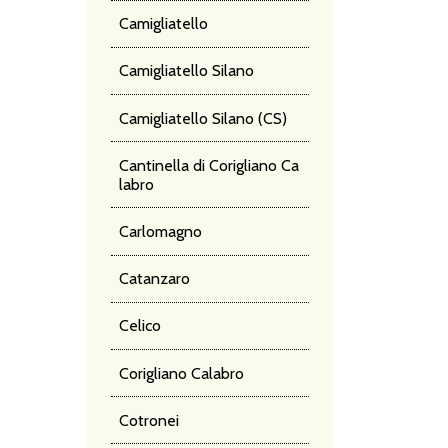
NA
Camigliatello
DE
Camigliatello Silano
Camigliatello Silano (CS)
PO
Cantinella di Corigliano Ca
labro
Carlomagno
Catanzaro
Celico
Corigliano Calabro
Cotronei