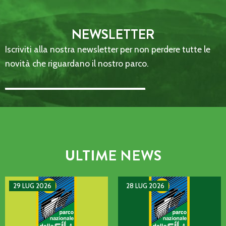
NEWSLETTER
Iscriviti alla nostra newsletter per non perdere tutte le
novità che riguardano il nostro parco.
Email Address::: (required)
ULTIME NEWS
AVVISO DI GUASTO SULLA LINEA TELEFONICA DELL’ENTE P
MANIFESTAZIONE DI INTERE
29 LUG 2026
28 LUG 2026