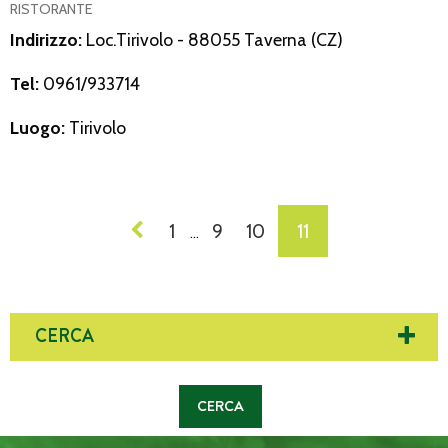
RISTORANTE
Indirizzo:
Loc.Tirivolo - 88055 Taverna (CZ)
Tel:
0961/933714
Luogo:
Tirivolo
NAVIGAZIONE
1
9
10
11
…
DEI
POST
CERCA