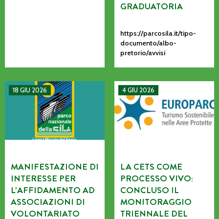
GRADUATORIA
https://parcosila.it/tipo-
documento/albo-
pretorio/avvisi
MANIFESTAZIONE DI INTERESSE PER L’AFFIDAMENTO AD AS
La CETS come processo vivo: co
18 GIU 2026
4 GIU 2026
MANIFESTAZIONE DI
LA CETS COME
INTERESSE PER
PROCESSO VIVO:
L’AFFIDAMENTO AD
CONCLUSO IL
ASSOCIAZIONI DI
MONITORAGGIO
VOLONTARIATO
TRIENNALE DEL