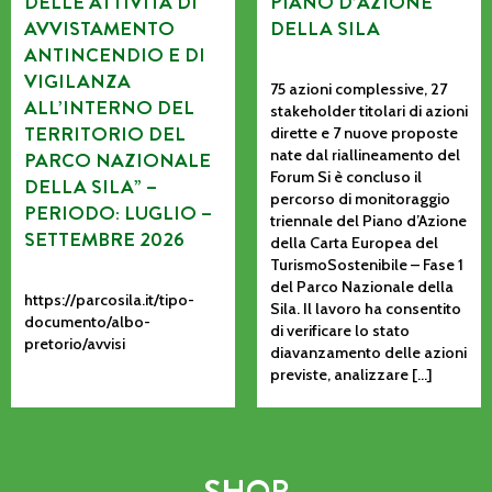
DELLE ATTIVITÀ DI
PIANO D’AZIONE
AVVISTAMENTO
DELLA SILA
ANTINCENDIO E DI
VIGILANZA
75 azioni complessive, 27
ALL’INTERNO DEL
stakeholder titolari di azioni
TERRITORIO DEL
dirette e 7 nuove proposte
nate dal riallineamento del
PARCO NAZIONALE
Forum Si è concluso il
DELLA SILA” –
percorso di monitoraggio
PERIODO: LUGLIO –
triennale del Piano d’Azione
SETTEMBRE 2026
della Carta Europea del
TurismoSostenibile – Fase 1
del Parco Nazionale della
https://parcosila.it/tipo-
Sila. Il lavoro ha consentito
documento/albo-
di verificare lo stato
pretorio/avvisi
diavanzamento delle azioni
previste, analizzare […]
SHOP