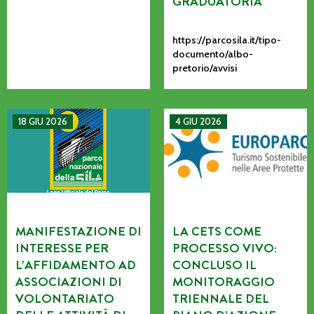
GRADUATORIA
https://parcosila.it/tipo-
documento/albo-
pretorio/avvisi
MANIFESTAZIONE DI INTERESSE PER L’AFFIDAMENTO AD AS
La CETS come processo vivo: co
18 GIU 2026
4 GIU 2026
MANIFESTAZIONE DI
LA CETS COME
INTERESSE PER
PROCESSO VIVO:
L’AFFIDAMENTO AD
CONCLUSO IL
ASSOCIAZIONI DI
MONITORAGGIO
VOLONTARIATO
TRIENNALE DEL