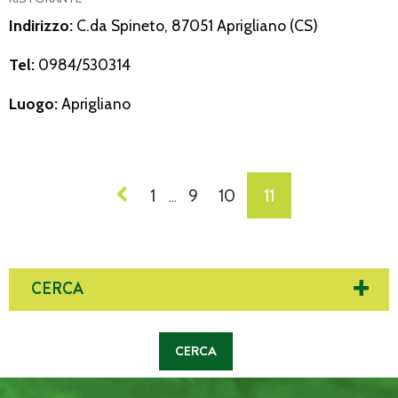
Indirizzo:
C.da Spineto, 87051 Aprigliano (CS)
Tel:
0984/530314
Luogo:
Aprigliano
NAVIGAZIONE
1
9
10
11
…
DEI
POST
CERCA