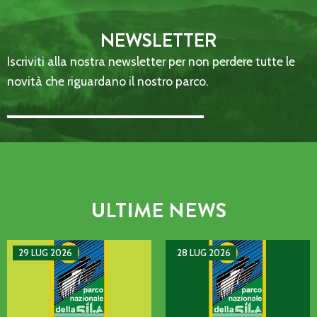
NEWSLETTER
Iscriviti alla nostra newsletter per non perdere tutte le
novità che riguardano il nostro parco.
Email Address::: (required)
ULTIME NEWS
AVVISO DI GUASTO SULLA LINEA TELEFONICA DELL’ENTE P
MANIFESTAZIONE DI INTERE
29 LUG 2026
28 LUG 2026