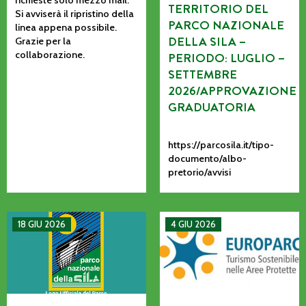
richieste solo mezzo mail.
TERRITORIO DEL
Si avviserà il ripristino della
PARCO NAZIONALE
linea appena possibile.
DELLA SILA –
Grazie per la
collaborazione.
PERIODO: LUGLIO –
SETTEMBRE
2026/APPROVAZIONE
GRADUATORIA
https://parcosila.it/tipo-
documento/albo-
pretorio/avvisi
MANIFESTAZIONE DI INTERESSE PER L’AFFIDAMENTO AD AS
La CETS come processo vivo: co
18 GIU 2026
4 GIU 2026