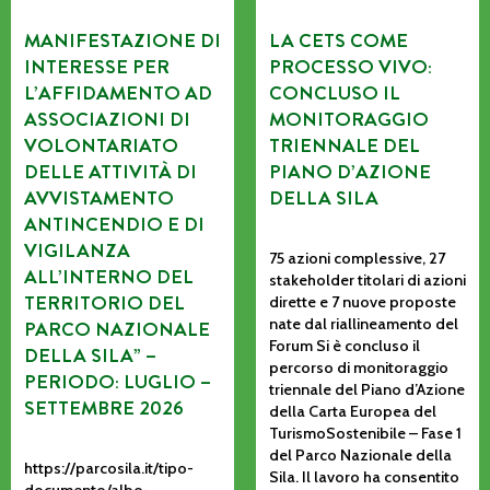
MANIFESTAZIONE DI
LA CETS COME
INTERESSE PER
PROCESSO VIVO:
L’AFFIDAMENTO AD
CONCLUSO IL
ASSOCIAZIONI DI
MONITORAGGIO
VOLONTARIATO
TRIENNALE DEL
DELLE ATTIVITÀ DI
PIANO D’AZIONE
AVVISTAMENTO
DELLA SILA
ANTINCENDIO E DI
VIGILANZA
75 azioni complessive, 27
ALL’INTERNO DEL
stakeholder titolari di azioni
TERRITORIO DEL
dirette e 7 nuove proposte
nate dal riallineamento del
PARCO NAZIONALE
Forum Si è concluso il
DELLA SILA” –
percorso di monitoraggio
PERIODO: LUGLIO –
triennale del Piano d’Azione
SETTEMBRE 2026
della Carta Europea del
TurismoSostenibile – Fase 1
del Parco Nazionale della
https://parcosila.it/tipo-
Sila. Il lavoro ha consentito