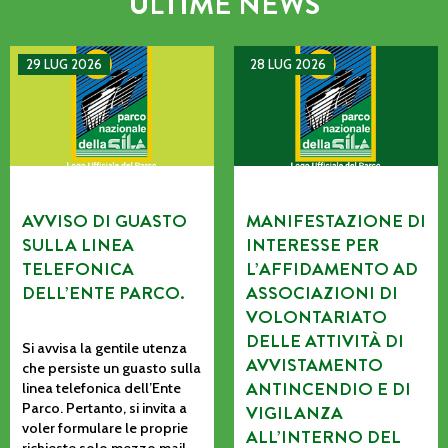
ULTIME NEWS
AVVISO DI GUASTO SULLA LINEA TELEFONICA DELL’ENTE P
MANIFESTAZIONE DI INTERE
29 LUG 2026
28 LUG 2026
AVVISO DI GUASTO
MANIFESTAZIONE DI
SULLA LINEA
INTERESSE PER
TELEFONICA
L’AFFIDAMENTO AD
DELL’ENTE PARCO.
ASSOCIAZIONI DI
VOLONTARIATO
DELLE ATTIVITÀ DI
Si avvisa la gentile utenza
AVVISTAMENTO
che persiste un guasto sulla
ANTINCENDIO E DI
linea telefonica dell’Ente
Parco. Pertanto, si invita a
VIGILANZA
voler formulare le proprie
ALL’INTERNO DEL