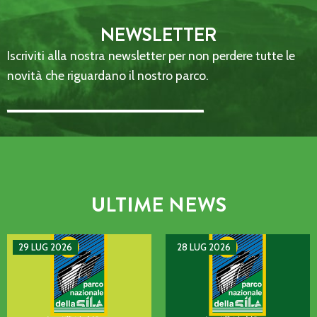
NEWSLETTER
Iscriviti alla nostra newsletter per non perdere tutte le
novità che riguardano il nostro parco.
Email Address::: (required)
ULTIME NEWS
AVVISO DI GUASTO SULLA LINEA TELEFONICA DELL’ENTE P
MANIFESTAZIONE DI INTERE
29 LUG 2026
28 LUG 2026