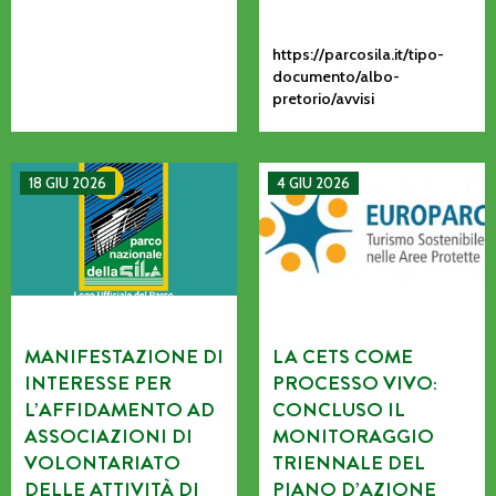
https://parcosila.it/tipo-
documento/albo-
pretorio/avvisi
MANIFESTAZIONE DI INTERESSE PER L’AFFIDAMENTO AD AS
La CETS come processo vivo: co
18 GIU 2026
4 GIU 2026
MANIFESTAZIONE DI
LA CETS COME
INTERESSE PER
PROCESSO VIVO:
L’AFFIDAMENTO AD
CONCLUSO IL
ASSOCIAZIONI DI
MONITORAGGIO
VOLONTARIATO
TRIENNALE DEL
DELLE ATTIVITÀ DI
PIANO D’AZIONE