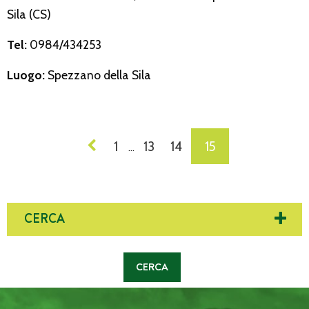
Sila (CS)
Tel:
0984/434253
Luogo:
Spezzano della Sila
NAVIGAZIONE
1
13
14
15
…
DEI
POST
CERCA