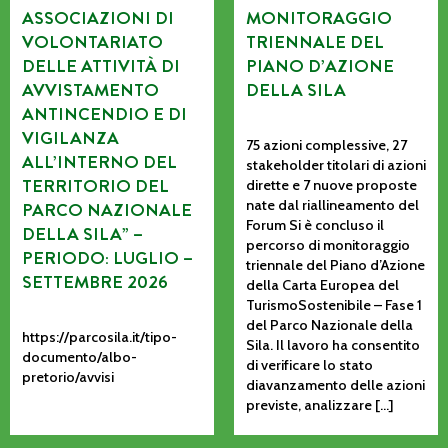
ASSOCIAZIONI DI
MONITORAGGIO
VOLONTARIATO
TRIENNALE DEL
DELLE ATTIVITÀ DI
PIANO D’AZIONE
AVVISTAMENTO
DELLA SILA
ANTINCENDIO E DI
VIGILANZA
75 azioni complessive, 27
ALL’INTERNO DEL
stakeholder titolari di azioni
TERRITORIO DEL
dirette e 7 nuove proposte
nate dal riallineamento del
PARCO NAZIONALE
Forum Si è concluso il
DELLA SILA” –
percorso di monitoraggio
PERIODO: LUGLIO –
triennale del Piano d’Azione
SETTEMBRE 2026
della Carta Europea del
TurismoSostenibile – Fase 1
del Parco Nazionale della
https://parcosila.it/tipo-
Sila. Il lavoro ha consentito
documento/albo-
di verificare lo stato
pretorio/avvisi
diavanzamento delle azioni
previste, analizzare […]