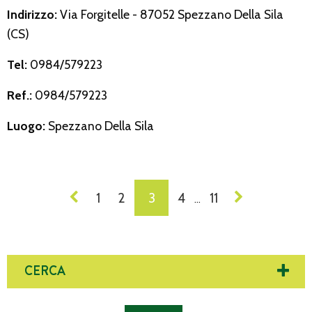
Indirizzo:
Via Forgitelle - 87052 Spezzano Della Sila
(CS)
Tel:
0984/579223
Ref.:
0984/579223
Luogo:
Spezzano Della Sila
NAVIGAZIONE
1
2
3
4
11
…
DEI
POST
CERCA