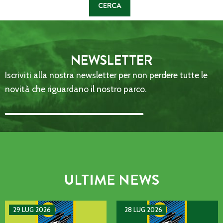
NEWSLETTER
Iscriviti alla nostra newsletter per non perdere tutte le
novità che riguardano il nostro parco.
Email Address::: (required)
ULTIME NEWS
AVVISO DI GUASTO SULLA LINEA TELEFONICA DELL’ENTE P
MANIFESTAZIONE DI INTERE
29 LUG 2026
28 LUG 2026