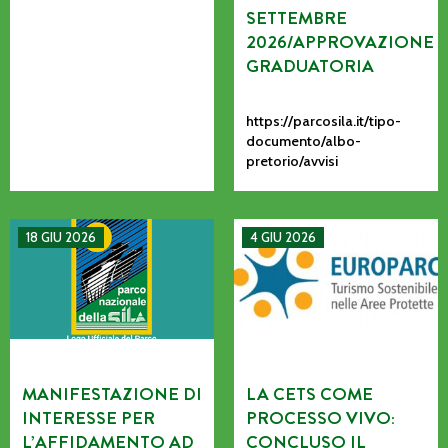
SETTEMBRE
2026/APPROVAZIONE
GRADUATORIA
https://parcosila.it/tipo-
documento/albo-
pretorio/avvisi
MANIFESTAZIONE DI INTERESSE PER L’AFFIDAMENTO AD AS
La CETS come processo vivo: co
18 GIU 2026
4 GIU 2026
MANIFESTAZIONE DI
LA CETS COME
INTERESSE PER
PROCESSO VIVO:
L’AFFIDAMENTO AD
CONCLUSO IL