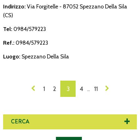
Indirizzo:
Via Forgitelle - 87052 Spezzano Della Sila
(CS)
Tel:
0984/579223
Ref.:
0984/579223
Luogo:
Spezzano Della Sila
NAVIGAZIONE
1
2
3
4
11
…
DEI
POST
CERCA