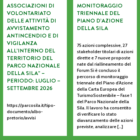
ASSOCIAZIONI DI
MONITORAGGIO
VOLONTARIATO
TRIENNALE DEL
DELLE ATTIVITÀ DI
PIANO D’AZIONE
AVVISTAMENTO
DELLA SILA
ANTINCENDIO E DI
VIGILANZA
75 azioni complessive, 27
ALL’INTERNO DEL
stakeholder titolari di azioni
TERRITORIO DEL
dirette e 7 nuove proposte
nate dal riallineamento del
PARCO NAZIONALE
Forum Si è concluso il
DELLA SILA” –
percorso di monitoraggio
PERIODO: LUGLIO –
triennale del Piano d’Azione
SETTEMBRE 2026
della Carta Europea del
TurismoSostenibile – Fase 1
del Parco Nazionale della
https://parcosila.it/tipo-
Sila. Il lavoro ha consentito
documento/albo-
di verificare lo stato
pretorio/avvisi
diavanzamento delle azioni
previste, analizzare […]