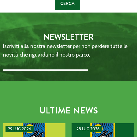
NEWSLETTER
Iscriviti alla nostra newsletter per non perdere tutte le
novità che riguardano il nostro parco.
Email Address::: (required)
ULTIME NEWS
AVVISO DI GUASTO SULLA LINEA TELEFONICA DELL’ENTE P
MANIFESTAZIONE DI INTERE
29 LUG 2026
28 LUG 2026