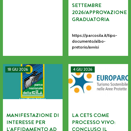
SETTEMBRE
2026/APPROVAZIONE
GRADUATORIA
https://parcosila.it/tipo-
documento/albo-
pretorio/avvisi
MANIFESTAZIONE DI INTERESSE PER L’AFFIDAMENTO AD AS
La CETS come processo vivo: co
18 GIU 2026
4 GIU 2026
MANIFESTAZIONE DI
LA CETS COME
INTERESSE PER
PROCESSO VIVO:
L’AFFIDAMENTO AD
CONCLUSO IL