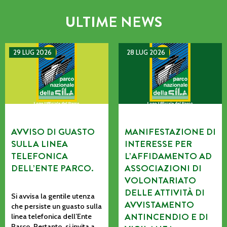
ULTIME NEWS
AVVISO DI GUASTO SULLA LINEA TELEFONICA DELL’ENTE P
MANIFESTAZIONE DI INTERE
29 LUG 2026
28 LUG 2026
AVVISO DI GUASTO
MANIFESTAZIONE DI
SULLA LINEA
INTERESSE PER
TELEFONICA
L’AFFIDAMENTO AD
DELL’ENTE PARCO.
ASSOCIAZIONI DI
VOLONTARIATO
DELLE ATTIVITÀ DI
Si avvisa la gentile utenza
AVVISTAMENTO
che persiste un guasto sulla
ANTINCENDIO E DI
linea telefonica dell’Ente
Parco. Pertanto, si invita a