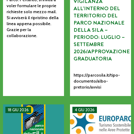
VIGILANZA
voler formulare le proprie
ALL’INTERNO DEL
richieste solo mezzo mail.
TERRITORIO DEL
Si avviserà il ripristino della
PARCO NAZIONALE
linea appena possibile.
DELLA SILA –
Grazie per la
collaborazione.
PERIODO: LUGLIO –
SETTEMBRE
2026/APPROVAZIONE
GRADUATORIA
https://parcosila.it/tipo-
documento/albo-
pretorio/avvisi
MANIFESTAZIONE DI INTERESSE PER L’AFFIDAMENTO AD AS
La CETS come processo vivo: co
18 GIU 2026
4 GIU 2026