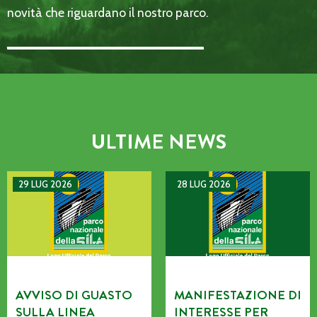
novità che riguardano il nostro parco.
Email Address::: (required)
ULTIME NEWS
AVVISO DI GUASTO SULLA LINEA TELEFONICA DELL’ENTE P
MANIFESTAZIONE DI INTERE
29 LUG 2026
28 LUG 2026
AVVISO DI GUASTO
MANIFESTAZIONE DI
SULLA LINEA
INTERESSE PER