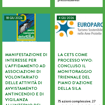
pretorio/avvisi
MANIFESTAZIONE DI INTERESSE PER L’AFFIDAMENTO AD AS
La CETS come processo vivo: co
18 GIU 2026
4 GIU 2026
MANIFESTAZIONE DI
LA CETS COME
INTERESSE PER
PROCESSO VIVO:
L’AFFIDAMENTO AD
CONCLUSO IL
ASSOCIAZIONI DI
MONITORAGGIO
VOLONTARIATO
TRIENNALE DEL
DELLE ATTIVITÀ DI
PIANO D’AZIONE
AVVISTAMENTO
DELLA SILA
ANTINCENDIO E DI
VIGILANZA
75 azioni complessive, 27